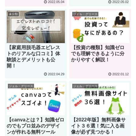
2022.05.04
2022.05.02
未分類
ジェル・グリース
【家庭用脱毛器エピレス
【投資の種類】知識ゼロ
トのリアルな口コミ】体
でも理解できるように分
験談とデメリットも公
かりやすく解説！
開！
2022.04.29
2022.01.12
ジェル・グリース
ジェル・グリース
【canvaとは？】知識ゼロ
【2022年版】無料画像サ
のでもプロ並みのデザイ
イト３６選！気に入る画
ンが作れる無料ツール
像が必ず見つかる！