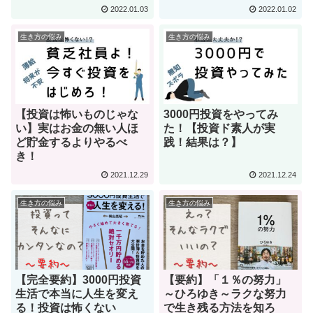
2022.01.03
2022.01.02
生き方の悩み
生き方の悩み
【投資は怖いものじゃな
3000円投資をやってみ
い】実はお金の無い人ほ
た！【投資ド素人が実
ど貯金するよりやるべ
践！結果は？】
き！
2021.12.29
2021.12.24
生き方の悩み
生き方の悩み
【完全要約】3000円投資
【要約】「１％の努力」
生活で本当に人生を変え
～ひろゆき～ラクな努力
る！投資は怖くない
で生き残る方法を知ろ