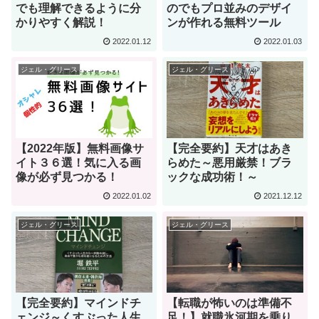
でも理解できるように分
のでもプロ並みのデザイ
かりやすく解説！
ンが作れる無料ツール
2022.01.12
2022.01.03
ジェル・グリース
ジェル・グリース
【2022年版】無料画像サ
【完全要約】天才はあき
イト３６選！気に入る画
らめた～悪用厳禁！ブラ
像が必ず見つかる！
ックな成功術！～
2022.01.02
2021.12.12
ジェル・グリース
ジェル・グリース
【完全要約】マインドチ
【転職が怖いのは準備不
ェンジ～くすぶった人生
足！】就職氷河期を乗り