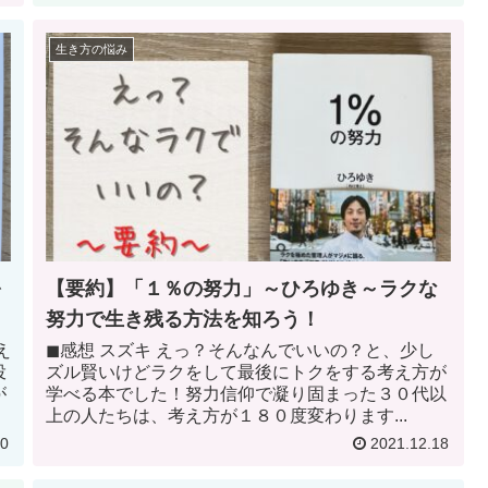
生き方の悩み
を
【要約】「１％の努力」～ひろゆき～ラクな
努力で生き残る方法を知ろう！
え
◼︎感想 スズキ えっ？そんなんでいいの？と、少し
投
ズル賢いけどラクをして最後にトクをする考え方が
が
学べる本でした！努力信仰で凝り固まった３０代以
上の人たちは、考え方が１８０度変わります...
20
2021.12.18