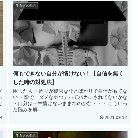
生き方の悩み
何もできない自分が情けない！【自信を無く
した時の対処法】
メ
困った人 ・周りが優秀なひとばかりで自信がもてな
木
い ・影で「ダメなやつ」ってバカにされてないかな
だ
・自分は一生情けないままなのかな・・・ こういっ
た悩みを解...
14
2021.09.12
生き方の悩み