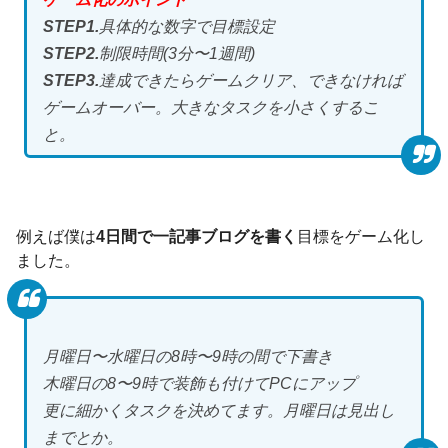
STEP1.
具体的な数字で目標設定
STEP2.
制限時間(3分〜1週間)
STEP3.
達成できたらゲームクリア、できなければ
ゲームオーバー。大きなタスクを小さくするこ
と。
例えば僕は
4日間で一記事ブログを書く
目標をゲーム化し
ました。
月曜日〜水曜日の8時〜9時の間で下書き
木曜日の8〜9時で装飾も付けてPCにアップ
更に細かくタスクを決めてます。月曜日は見出し
までとか。