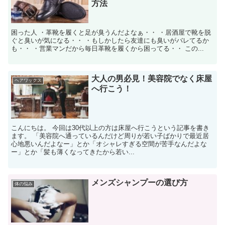
方法
困った人 ・革靴を履くと足が臭うんだよなぁ・・ ・居酒屋で靴を脱
ぐと臭いが気になる・・ ・もしかしたら友達にも臭いがバレてるか
も・・ ・営業マンだから毎日革靴を履くから困ってる・・ この...
大人の男必見！美容院でなく床屋
ヘアワックス
へ行こう！
こんにちは。 今回は30代以上の方は床屋へ行こうという記事を書き
ます。 「美容院へ通っているんだけど周りが若い子ばかりで最近居
心地悪いんだよなー」とか「オシャレすぎる空間が苦手なんだよな
ー」とか「髪も薄くなってきたから若い...
メンズシャンプーの選び方
体の悩み