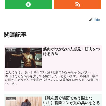
hide
関連記事
筋肉がつかない人必見！筋肉をつ
体の悩み
ける方法
こんにちは。 筋トレをしているけど筋肉がなかなかつかない・・・
本日はそんな悩みを少しでも解決したいと思います。 私自身、学生
の頃からガリガリで身長が175センチの体重56キロのもやし体型でし
た。そ...
【靴を脱ぐ場面でもう悩まな
体の悩み
い！】営業マンが足の臭いをとる