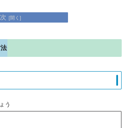
次
方法
ょう